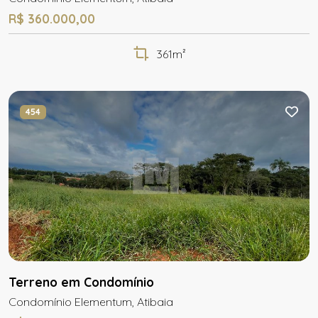
R$ 360.000,00
361m²
454
Terreno em Condomínio
Condomínio Elementum, Atibaia