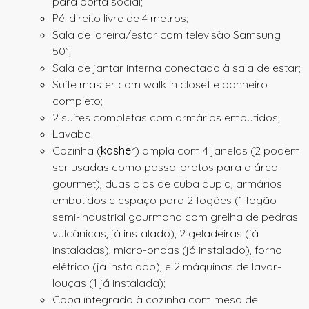
para porta social;
Pé-direito livre de 4 metros;
Sala de lareira/estar com televisão Samsung
50”;
Sala de jantar interna conectada à sala de estar;
Suíte master com
walk in
closet
e banheiro
completo;
2 suítes completas com armários embutidos;
Lavabo;
Cozinha (
kasher
) ampla com 4 janelas (2 podem
ser usadas como passa-pratos para a área
gourmet), duas pias de cuba dupla, armários
embutidos e espaço para 2 fogões (1 fogão
semi-industrial gourmand com grelha de pedras
vulcânicas, já instalado), 2 geladeiras (já
instaladas), micro-ondas (já instalado), forno
elétrico (já instalado), e 2 máquinas de lavar-
louças (1 já instalada);
Copa integrada à cozinha com mesa de