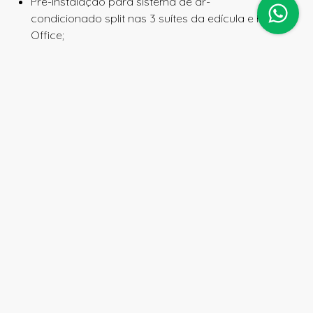
Pré-instalação para sistema de ar-
condicionado
split
nas 3 suítes da edícula e Home
Office;
Pré-instalação para carregamento de carro elétrico
próxima à garagem;
Pré-instalação de sistema de CFTV externo com 3
câmeras principais, com iluminação perimetral
auxiliar já instalada, e com acionamento remoto;
Condomínio:
Portaria com guarita,
porteiros
e sistema de
segurança 24 horas com CFTV, com ronda armada
com viaturas e com cachorros treinados;
Clube completo com:
3 piscinas, sendo 2 delas aquecidas;
Spa com 2 saunas úmidas e 1 seca, com piscina
interna aquecida e vestiários;
Área para eventos com bar, pátio e toaletes;
Campinho de futebol de grama;