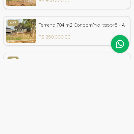
R$ 850.000,00
427
Terreno 704 m2 Condomínio Itaporã - Atiba
R$ 850.000,00
488
Terreno de 750 M2 Com Vista - Itaporã Atib
R$ 850.000,00
422
Terreno 924 m2 - Condomínio Itaporã - Atib
R$ 901.000,00
419