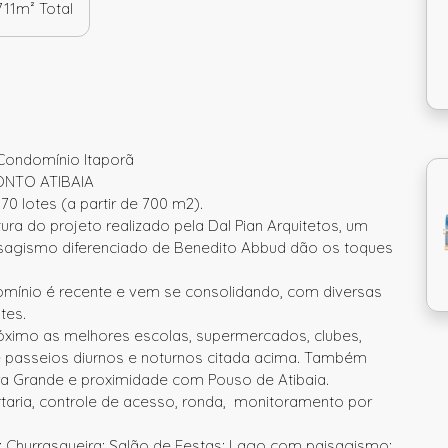
711m²
Total
Condomínio Itaporã
NTO ATIBAIA
 lotes (a partir de 700 m2).
ura do projeto realizado pela Dal Pian Arquitetos, um
aisagismo diferenciado de Benedito Abbud dão os toques
nio é recente e vem se consolidando, com diversas
tes.
óximo as melhores escolas, supermercados, clubes,
de passeios diurnos e noturnos citada acima. Também
ra Grande e proximidade com Pouso de Atibaia.
ria, controle de acesso, ronda, monitoramento por
 Churrasqueira; Salão de Festas; Lago com paisagismo;