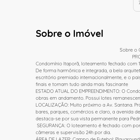
Sobre o Imóvel
Sobre o 
PRO
Condomínio Itaporã, loteamento fechado com 170
De forma harmônica e integrada, a bela arquitet
escritório premiado internacionalmente, e o p
finais e tornam tudo ainda mais fascinante
ESTADO ATUAL DO EMPREENDIMENTO: O Condomí
obras em andamento. Possui lotes remanescen
LOCALIZAÇÃO: Muito próximo a Av. Santana. Pr
bares, parques, comércios e claro, a avenida 
destaca-se por sua vista permanente para Ped
SEGURANÇA: O loteamento é fechado com porta
câmeras e supervisão 24h por dia.
ÁREA DE LAZER: Campo de Futebol; Playground;