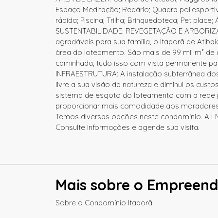
Espaço Meditação; Redário; Quadra poliesportiv
rápida; Piscina; Trilha; Brinquedoteca; Pet place; Á
SUSTENTABILIDADE: REVEGETAÇÃO E ARBORIZAÇ
agradáveis para sua família, o Itaporã de Atiba
área do loteamento. São mais de 99 mil m² de 
caminhada, tudo isso com vista permanente par
INFRAESTRUTURA: A instalação subterrânea dos ca
livre a sua visão da natureza e diminui os custo
sistema de esgoto do loteamento com a rede pú
proporcionar mais comodidade aos moradores, e
Temos diversas opções neste condomínio. A LM 
Consulte informações e agende sua visita.
Mais sobre o Empreen
Sobre o Condomínio Itaporã